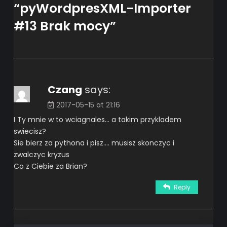
“
pyWordpresXML-Importer
#13 Brak mocy
”
Czang
says:
2017-05-15 at 21:16
I Ty mnie w to wciagnales… a takim przykladem
swiecisz?
Sie bierz za pythona i pisz…. musisz skonczyc i
zwalczyc kryzus
Co z Ciebie za Brian?
Reply