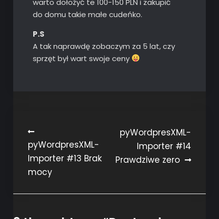
warto dołożyć te 100-150 PLN i zakupić
do domu takie małe cudeńko.
P.S
A tak naprawdę zobaczym za 5 lat, czy
sprzęt był wart swoje ceny
Post
pyWordpresXML-
pyWordpresXML-
Importer #14
navigation
Importer #13 Brak
Prawdziwe zero
mocy