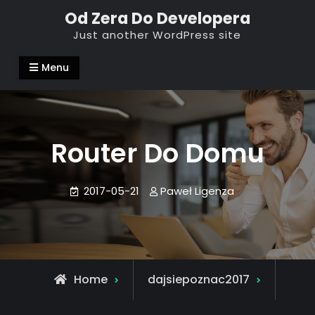
Skip
Od Zera Do Developera
to
Just another WordPress site
content
Menu
Router Do Domu
2017-05-21
Paweł Ligenza
Home
dajsiepoznac2017