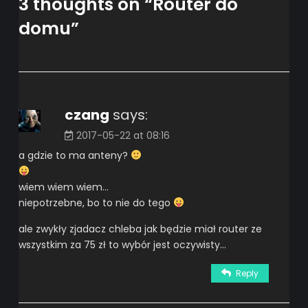
3 thoughts on “
Router do
domu
”
czang
says:
2017-05-22 at 08:16
a gdzie to ma anteny?
wiem wiem wiem…
niepotrzebne, bo to nie do tego
ale zwykły zjadacz chleba jak będzie miał router ze
wszystkim za 75 zł to wybór jest oczywisty…
Reply