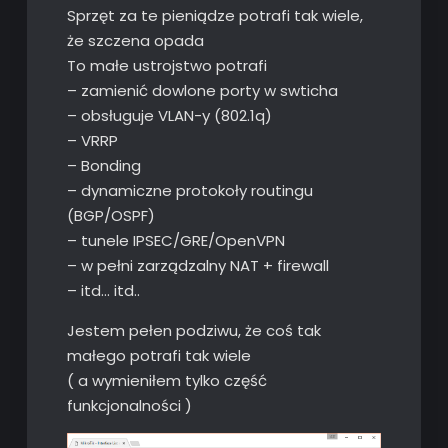
Sprzęt za te pieniądze potrafi tak wiele,
że szczena opada
To małe ustrojstwo potrafi
– zamienić dowlone porty w swticha
– obsługuje VLAN-y (802.1q)
– VRRP
– Bonding
– dynamiczne protokoły routingu
(BGP/OSPF)
– tunele IPSEC/GRE/OpenVPN
– w pełni zarządzalny NAT + firewall
– itd… itd..
Jestem pełen podziwu, że coś tak
małego potrafi tak wiele
( a wymieniłem tylko część
funkcjonalności )