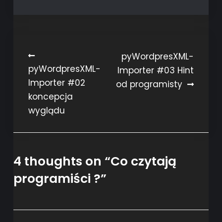
Post
pyWordpresXML-
pyWordpresXML-
Importer #03 Hint
navigation
Importer #02
od programisty
koncepcja
wyglądu
4 thoughts on “
Co czytają
programiści ?
”