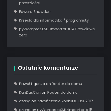
przeszłości
Edward Snowden
Krzesło dla informatyka / programisty
pyWordpresXML-Importer #14 Prawdziwe
zero
Ostatnie komentarze
Paweł Ligenza
on
Router do domu
KanDasCan
on
Router do domu
czang
on
Zakończenie konkursu DSP2017
czang
on
pyWordpresXML-Importer #15