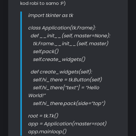
kod robi to samo :P)
import tkinter as tk
class Application(tk.Frame):
def __init__(self, master=None):
tk.Frame.__init__(self, master)
self.pack()
self.create_widgets()
def create_widgets(self):
self.hi_there = tk.Button(self)
self.hi_there[“text”] = “Hello
World!”
self.hi_there.pack(side=”top”)
root = tk.Tk()
app = Application(master=root)
app.mainloop()