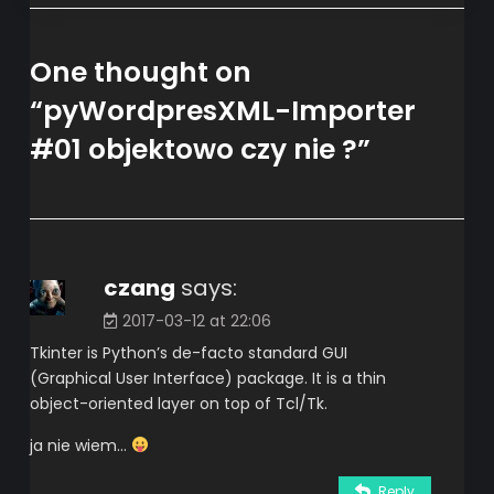
One thought on
“
pyWordpresXML-Importer
#01 objektowo czy nie ?
”
czang
says:
2017-03-12 at 22:06
Tkinter is Python’s de-facto standard GUI
(Graphical User Interface) package. It is a thin
object-oriented layer on top of Tcl/Tk.
ja nie wiem…
Reply