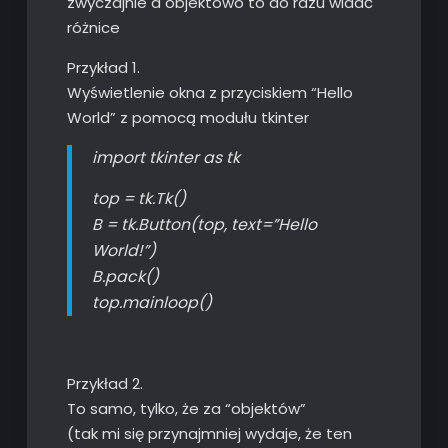
zwyczajnie a objektowo to do razu widać
różnice
Przykład 1.
Wyświetlenie okna z przyciskiem “Hello
World” z pomocą modułu tkinter
import tkinter as tk
top = tk.Tk()
B = tk.Button(top, text=”Hello
World!”)
B.pack()
top.mainloop()
Przykład 2.
To samo, tylko, że za “objektów”
(tak mi się przynajmniej wydaje, że ten