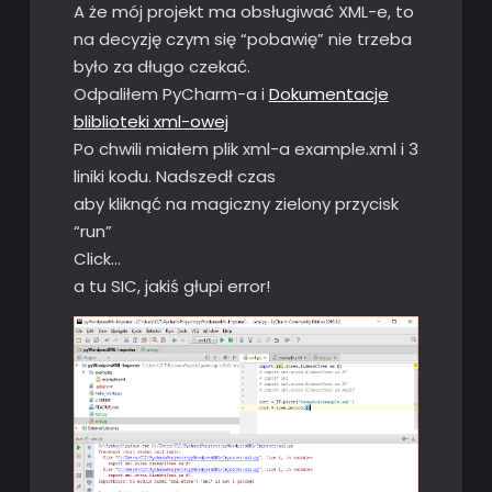
A że mój projekt ma obsługiwać XML-e, to
na decyzję czym się “pobawię” nie trzeba
było za długo czekać.
Odpaliłem PyCharm-a i
Dokumentacje
bliblioteki xml-owej
Po chwili miałem plik xml-a example.xml i 3
liniki kodu. Nadszedł czas
aby kliknąć na magiczny zielony przycisk
“run”
Click…
a tu SIC, jakiś głupi error!