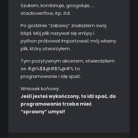
Szukam, kombinuje, googoluje, …
stackoverflow, itp. itd.
Po godzinie “zabawy” znalazłem swój
błąd. Mój plik nazywał się xml.py i
python próbował importować mój własny
plik, który utworzyłem.
Tym pozytywnym akcetem, stwierdziłem
ze #@%$$@#$%@#% to
programowanie i idę spać.
Wniosek końowy:
Jeśli jesteś wykończony, to idź spać, do
programowania trzeba mieć
“sprawny” umysł!