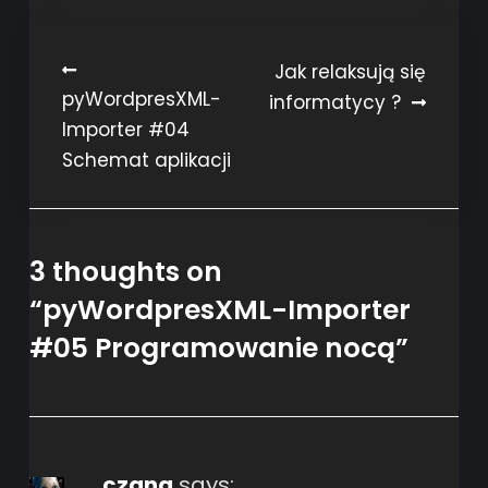
Post
Jak relaksują się
pyWordpresXML-
informatycy ?
navigation
Importer #04
Schemat aplikacji
3 thoughts on
“
pyWordpresXML-Importer
#05 Programowanie nocą
”
czang
says: